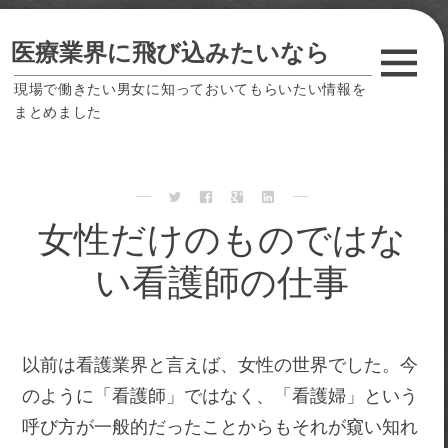
Skip
女性だけのものではない看護師の仕事
医療業界に飛び込みたいなら
to
転職する際の幅広い選択肢
content
現場で働きたい男女に知っておいてもらいたい情報を
まとめました
脱初心者のため看護業界で出来ること
安定した収入が得られる看護業界の資格
看護業界で働くための資格
女性だけのものではな
検
い看護師の仕事
索:
以前は看護業界と言えば、女性の世界でした。今
のように「看護師」ではなく、「看護婦」という
呼び方が一般的だったことからもそれが窺い知れ